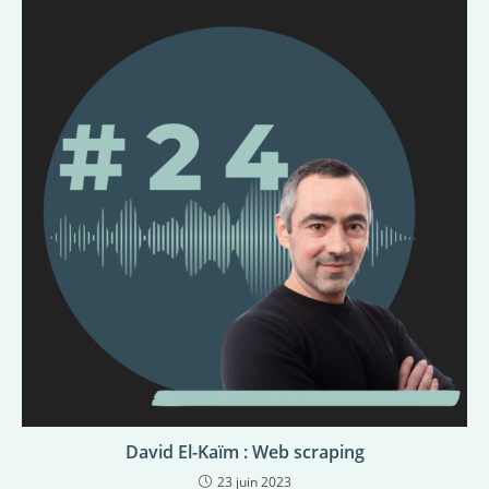
David El-Kaïm : Web scraping
23 juin 2023