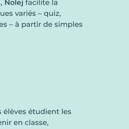
s,
Nolej
facilite la
es variés – quiz,
es – à partir de simples
élèves étudient les
nir en classe,