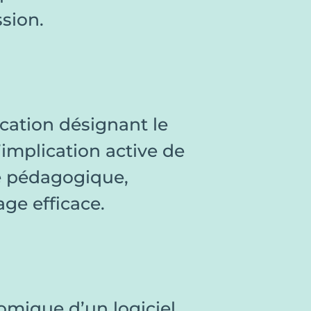
sion.
cation désignant le
implication active de
té pédagogique,
ge efficace.
omique d’un logiciel