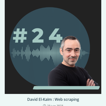
David El-Kaïm : Web scraping
23 juin 2023