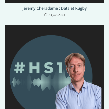
Jéremy Cheradame : Data et Rugby
23 juin 2023