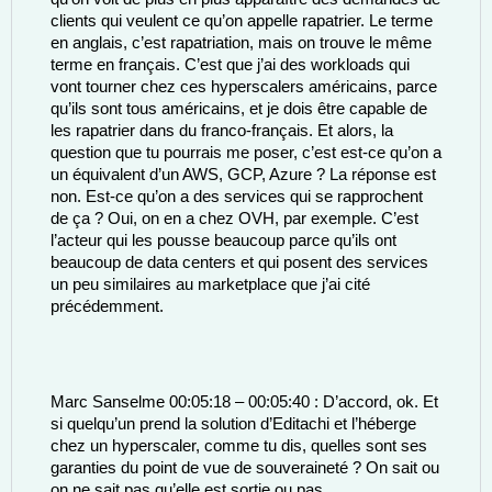
clients qui veulent ce qu’on appelle rapatrier. Le terme 
en anglais, c’est rapatriation, mais on trouve le même 
terme en français. C’est que j’ai des workloads qui 
vont tourner chez ces hyperscalers américains, parce 
qu’ils sont tous américains, et je dois être capable de 
les rapatrier dans du franco-français. Et alors, la 
question que tu pourrais me poser, c’est est-ce qu’on a 
un équivalent d’un AWS, GCP, Azure ? La réponse est 
non. Est-ce qu’on a des services qui se rapprochent 
de ça ? Oui, on en a chez OVH, par exemple. C’est 
l’acteur qui les pousse beaucoup parce qu’ils ont 
beaucoup de data centers et qui posent des services 
un peu similaires au marketplace que j’ai cité 
précédemment. 
Marc Sanselme 00:05:18 – 00:05:40 : D’accord, ok. Et 
si quelqu’un prend la solution d’Editachi et l’héberge 
chez un hyperscaler, comme tu dis, quelles sont ses 
garanties du point de vue de souveraineté ? On sait ou 
on ne sait pas qu’elle est sortie ou pas. 