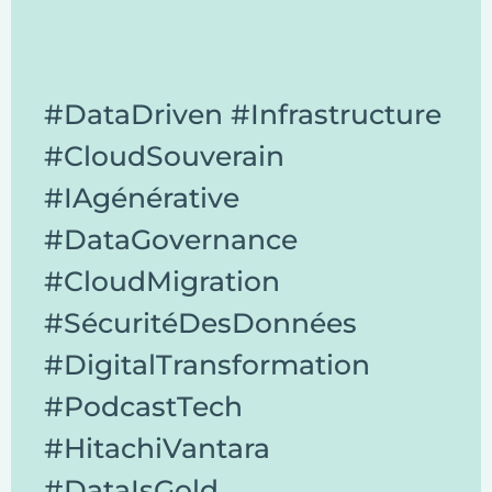
#DataDriven #Infrastructure
#CloudSouverain
#IAgénérative
#DataGovernance
#CloudMigration
#SécuritéDesDonnées
#DigitalTransformation
#PodcastTech
#HitachiVantara
#DataIsGold